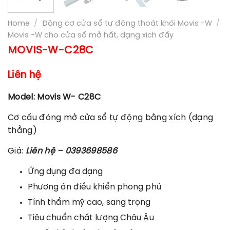
Home
/
Động cơ cửa sổ tự động thoát khói Movis -W
/
Movis -W cho cửa sổ mở hất, dạng xích đẩy
MOVIS-W-C28C
Liên hệ
Model: Movis W- C28C
Cơ cấu đóng mở cửa sổ tự động bằng xích (dạng
thẳng)
Giá:
Liên hệ – 0393698586
Ứng dụng đa dạng
Phương án điều khiển phong phú
Tính thẩm mỹ cao, sang trọng
Tiêu chuẩn chất lượng Châu Âu