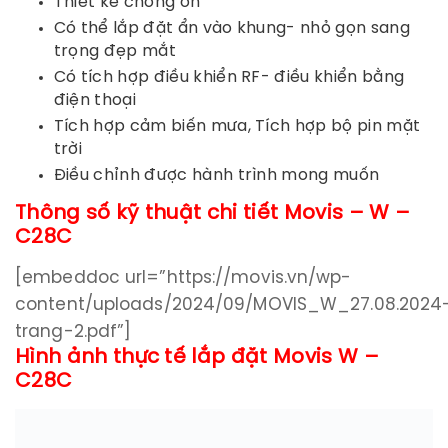
Thiết kế chống ồn
Có thể lắp đặt ẩn vào khung- nhỏ gọn sang
trọng đẹp mắt
Có tích hợp điều khiển RF- điều khiển bằng
điện thoại
Tích hợp cảm biến mưa, Tích hợp bộ pin mặt
trời
Điều chỉnh được hành trình mong muốn
Thông số kỹ thuật chi tiết
Movis – W –
C28C
[embeddoc url=”https://movis.vn/wp-
content/uploads/2024/09/MOVIS_W_27.08.2024
trang-2.pdf”]
Hình ảnh thực tế lắp đặt Movis W –
C28C