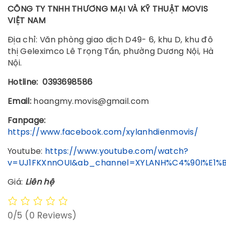
CÔNG TY TNHH THƯƠNG MẠI VÀ KỸ THUẬT MOVIS
VIỆT NAM
Địa chỉ: Văn phòng giao dịch D49- 6, khu D, khu đô
thị Geleximco Lê Trọng Tấn, phường Dương Nội, Hà
Nội.
Hotline:
0393698586
Email:
hoangmy.movis@gmail.com
Fanpage:
https://www.facebook.com/xylanhdienmovis/
Youtube:
https://www.youtube.com/watch?
v=UJ1FKXnnOUI&ab_channel=XYLANH%C4%90I%E1%
Giá:
Liên hệ
0/5
(0 Reviews)