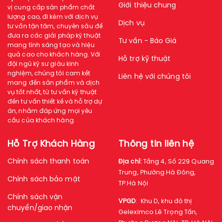
Giới thiệu chung
vị cung cấp sản phẩm chất
lượng cao, đi kèm với dịch vụ
Dịch vụ
tư vấn tận tâm, chuyên sâu để
đưa ra các giải pháp kỹ thuật
Tư vấn - Báo Giá
mang tính sáng tạo và hiệu
quả cao cho khách hàng. Với
Hỗ trợ kỹ thuật
đội ngũ kỹ sư giàu kinh
nghiệm, chúng tôi cam kết
Liên hệ với chúng tôi
mang đến sản phẩm và dịch
vụ tốt nhất, từ tư vấn kỹ thuật
đến tư vấn thiết kế và hỗ trợ dự
án, nhằm đáp ứng mọi yêu
cầu của khách hàng.
Hỗ Trợ Khách Hàng
Thông tin liên hệ
Chính sách thanh toán
Địa chỉ:
Tầng 4, Số 229 Quang
Trung, Phường Hà Đông,
Chính sách bảo mật
TP.Hà Nội
Chính sách vận
VPGD
:
Khu D, khu đô thị
chuyển/giao nhận
Geleximco Lê Trọng Tấn,