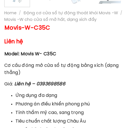
Home
/
Động cơ cửa sổ tự động thoát khói Movis -W
/
Movis -W cho cửa sổ mở hất, dạng xích đẩy
Movis-W-C35C
Liên hệ
Model: Movis W- C35C
Cơ cấu đóng mở cửa sổ tự động bằng xích (dạng
thẳng)
Giá:
Liên hệ – 0393698586
Ứng dụng đa dạng
Phương án điều khiển phong phú
Tính thẩm mỹ cao, sang trọng
Tiêu chuẩn chất lượng Châu Âu