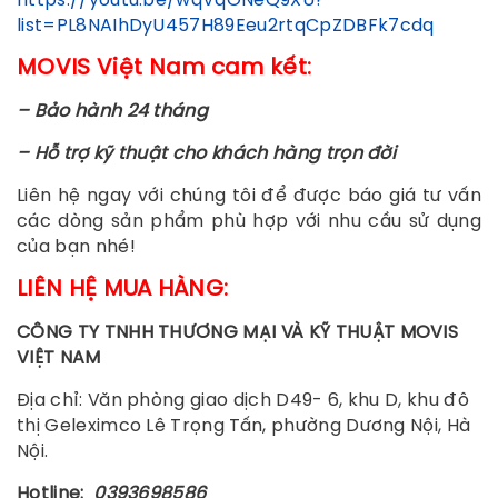
https://youtu.be/wqVqONeQ9XU?
list=PL8NAIhDyU457H89Eeu2rtqCpZDBFk7cdq
MOVIS Việt Nam cam kết:
– Bảo hành 24 tháng
– Hỗ trợ kỹ thuật cho khách hàng trọn đời
Liên hệ ngay với chúng tôi để được báo giá tư vấn
các dòng sản phẩm phù hợp với nhu cầu sử dụng
của bạn nhé!
LIÊN HỆ MUA HÀNG:
CÔNG TY TNHH THƯƠNG MẠI VÀ KỸ THUẬT MOVIS
VIỆT NAM
Địa chỉ: Văn phòng giao dịch D49- 6, khu D, khu đô
thị Geleximco Lê Trọng Tấn, phường Dương Nội, Hà
Nội.
Hotline:
0393698586