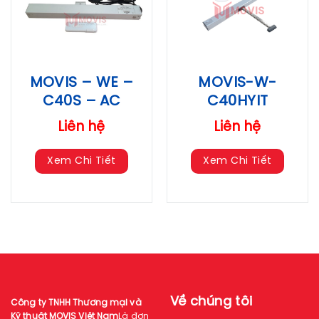
MOVIS – WE –
MOVIS-W-
C40S – AC
C40HYIT
Liên hệ
Liên hệ
Xem Chi Tiết
Xem Chi Tiết
Về chúng tôi
Công ty TNHH Thương mại và
Kỹ thuật MOVIS Việt Nam
Là đơn