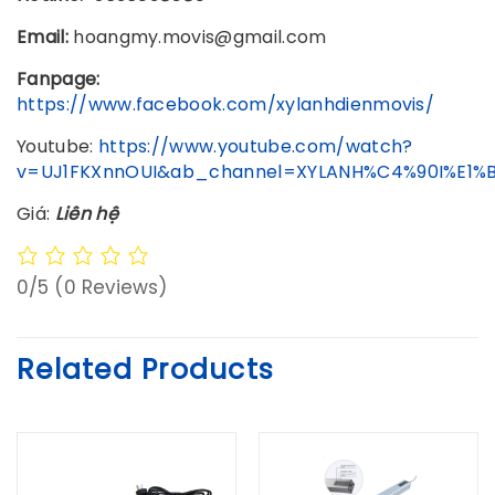
Email:
hoangmy.movis@gmail.com
Fanpage:
https://www.facebook.com/xylanhdienmovis/
Youtube:
https://www.youtube.com/watch?
v=UJ1FKXnnOUI&ab_channel=XYLANH%C4%90I%E1%
Giá:
Liên hệ
0/5
(0 Reviews)
Related Products