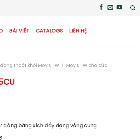
O
BÀI VIẾT
CATALOGS
LIÊN HỆ
động thoát khói Movis -W
/
Movis -W cho cửa
35CU
ự động bằng xích đẩy dạng vòng cung
6