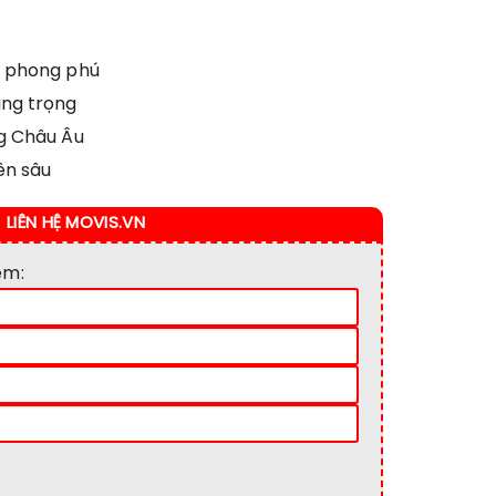
n phong phú
ang trọng
g Châu Âu
ên sâu
LIÊN HỆ MOVIS.VN
em: