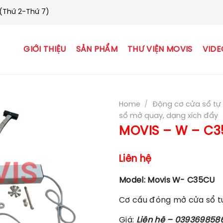
 (Thứ 2-Thứ 7)
GIỚI THIỆU
SẢN PHẨM
THƯ VIỆN MOVIS
VIDE
Home
/
Động cơ cửa sổ tự 
sổ mở quay, dạng xích đẩy
MOVIS – W – C
Liên hệ
Model: Movis W- C35CU
Cơ cấu đóng mở cửa sổ t
Giá:
Liên hệ – 039369858