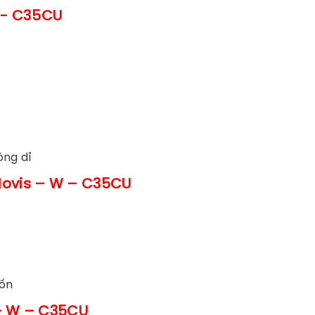
W- C35CU
ông dỉ
ovis – W – C35CU
uốn
– W – C35CU