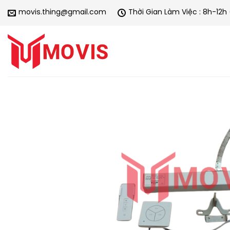
Chuyển
movis.thing@gmail.com
Thời Gian Làm Việc : 8h-12h
đến
nội
dung