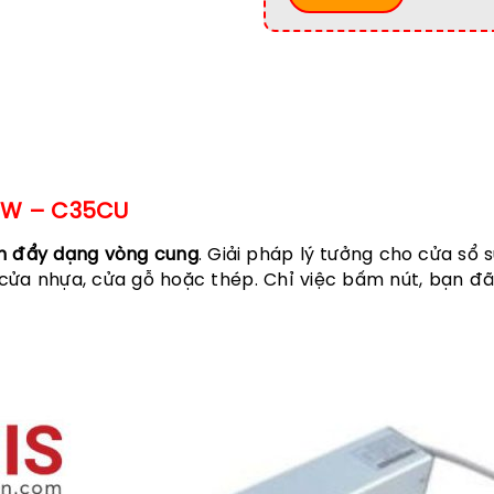
– W – C35CU
h đẩy dạng vòng cung
.
Giải pháp lý tưởng cho cửa sổ 
, cửa nhựa, cửa gỗ hoặc thép. Chỉ việc bấm nút, bạn 