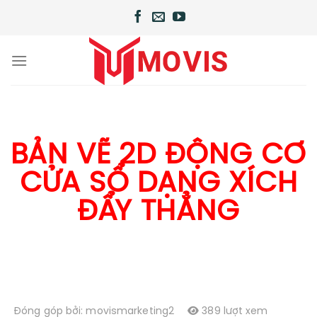
Chuyển
đến
nội
dung
BẢN VẼ 2D ĐỘNG CƠ
CỬA SỔ DẠNG XÍCH
ĐẨY THẲNG
Đóng góp bởi: movismarketing2
389 lượt xem