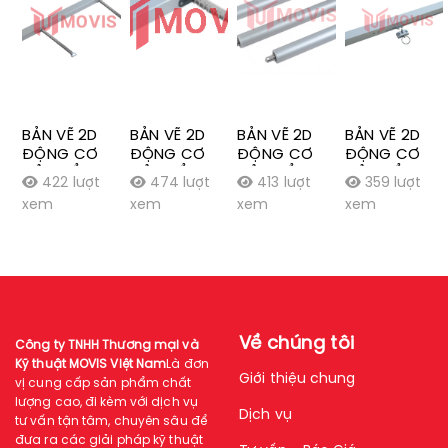
BẢN VẼ 2D
BẢN VẼ 2D
BẢN VẼ 2D
BẢN VẼ 2D
ĐỘNG CƠ
ĐỘNG CƠ
ĐỘNG CƠ
ĐỘNG CƠ
CỬA SỔ
CỬA SỔ
CỬA SỔ
CỬA SỔ
422 lượt
474 lượt
413 lượt
359 lượt
DẠNG XÍCH
DẠNG XÍCH
DẠNG TAY
DẠNG TRƯỢT
xem
xem
xem
xem
ĐÔI
CONG
ĐÒN
Về chúng tôi
Công ty TNHH Thương mại và
Kỹ thuật MOVIS Việt Nam
Là đơn
Giới thiệu chung
vị cung cấp sản phẩm chất
lượng cao, đi kèm với dịch vụ
Dịch vụ
tư vấn tận tâm, chuyên sâu để
đưa ra các giải pháp kỹ thuật