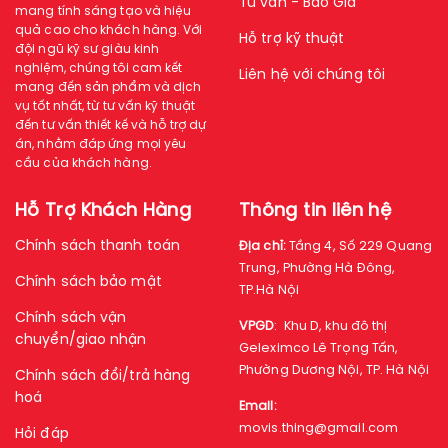
Tư vấn - Báo Giá
mang tính sáng tạo và hiệu
quả cao cho khách hàng. Với
Hỗ trợ kỹ thuật
đội ngũ kỹ sư giàu kinh
nghiệm, chúng tôi cam kết
Liên hệ với chúng tôi
mang đến sản phẩm và dịch
vụ tốt nhất, từ tư vấn kỹ thuật
đến tư vấn thiết kế và hỗ trợ dự
án, nhằm đáp ứng mọi yêu
cầu của khách hàng.
Hỗ Trợ Khách Hàng
Thông tin liên hệ
Chính sách thanh toán
Địa chỉ:
Tầng 4, Số 229 Quang
Trung, Phường Hà Đông,
Chính sách bảo mật
TP.Hà Nội
Chính sách vận
VPGD
:
Khu D, khu đô thị
chuyển/giao nhận
Geleximco Lê Trọng Tấn,
Phường Dương Nội, TP. Hà Nội
Chính sách đổi/trả hàng
hoá
Email:
movis.thing@gmail.com
Hỏi đáp