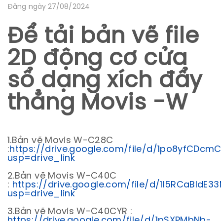
Đăng ngày 27/08/2024
Để tải bản vẽ file
2D động cơ cửa
sổ dạng xích đẩy
thẳng Movis -W
1.Bản vẽ Movis W-C28C
:
https://drive.google.com/file/d/1po8yfCDc
usp=drive_link
2.Bản vẽ Movis W-C40C
:
https://drive.google.com/file/d/1I5RCaBIdE
usp=drive_link
3.Bản vẽ Movis W-C40CYR :
https://drive.google.com/file/d/1pSXPMbNb-