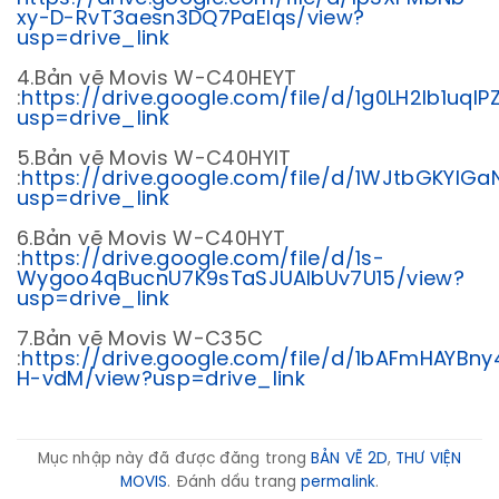
xy-D-RvT3aesn3DQ7PaEIqs/view?
usp=drive_link
4.Bản vẽ Movis W-C40HEYT
:
https://drive.google.com/file/d/1g0LH2lb1uql
usp=drive_link
5.Bản vẽ Movis W-C40HYIT
:
https://drive.google.com/file/d/1WJtbGKYlG
usp=drive_link
6.Bản vẽ Movis W-C40HYT
:
https://drive.google.com/file/d/1s-
Wygoo4qBucnU7K9sTaSJUAlbUv7U15/view?
usp=drive_link
7.Bản vẽ Movis W-C35C
:
https://drive.google.com/file/d/1bAFmHAYBn
H-vdM/view?usp=drive_link
Mục nhập này đã được đăng trong
BẢN VẼ 2D
,
THƯ VIỆN
MOVIS
. Đánh dấu trang
permalink
.