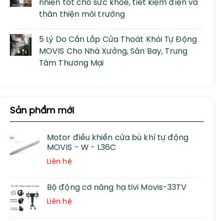
nhiên tốt cho sức khỏe, tiết kiệm điện và
thân thiện môi trường
5 Lý Do Cần Lắp Cửa Thoát Khói Tự Động
MOVIS Cho Nhà Xưởng, Sân Bay, Trung
Tâm Thương Mại
Sản phẩm mới
Motor điều khiển cửa bù khí tự động
MOVIS - W - L36C
Liên hệ
Bộ động cơ nâng hạ tivi Movis-33TV
Liên hệ