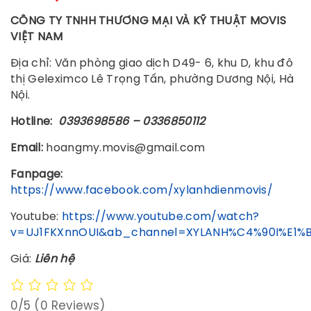
CÔNG TY TNHH THƯƠNG MẠI VÀ KỸ THUẬT MOVIS
VIỆT NAM
Địa chỉ: Văn phòng giao dịch D49- 6, khu D, khu đô
thị Geleximco Lê Trọng Tấn, phường Dương Nội, Hà
Nội.
Hotline:
0393698586 –
0336850112
Email:
hoangmy.movis@gmail.com
Fanpage:
https://www.facebook.com/xylanhdienmovis/
Youtube:
https://www.youtube.com/watch?
v=UJ1FKXnnOUI&ab_channel=XYLANH%C4%90I%E1%
Giá:
Liên hệ
0/5
(0 Reviews)