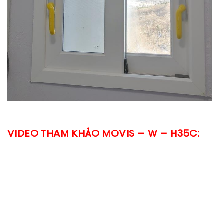
VIDEO THAM KHẢO
MOVIS – W – H35C: