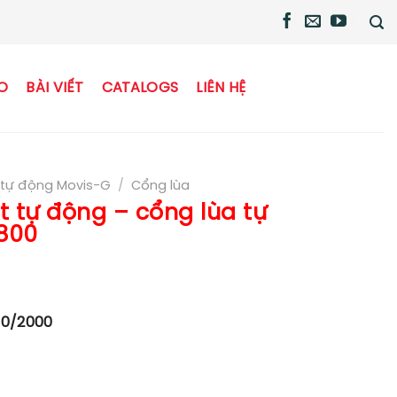
O
BÀI VIẾT
CATALOGS
LIÊN HỆ
tự động Movis-G
/
Cổng lùa
t tự động – cổng lùa tự
800
00/2000