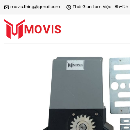
Chuyển
movis.thing@gmail.com
Thời Gian Làm Việc : 8h-12h
đến
nội
dung