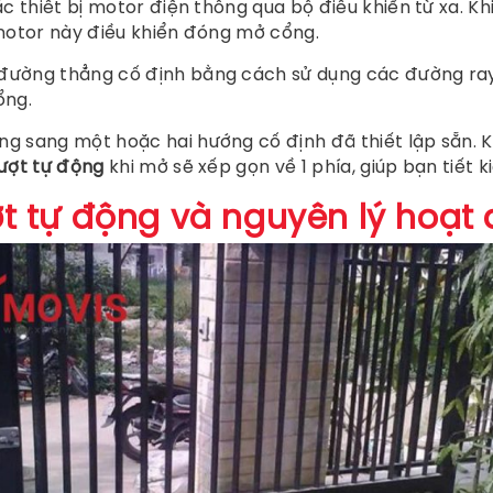
c thiết bị motor điện thông qua bộ điều khiển từ xa. Khi 
 motor này điều khiển đóng mở cổng.
đường thẳng cố định bằng cách sử dụng các đường ra
ổng.
g sang một hoặc hai hướng cố định đã thiết lập sẵn. 
ượt tự động
khi mở sẽ xếp gọn về 1 phía, giúp bạn tiết 
t tự động và nguyên lý hoạt