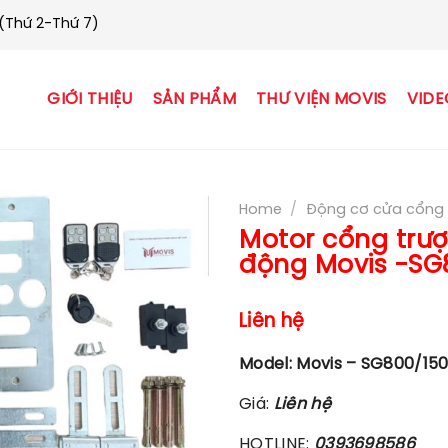
 (Thứ 2-Thứ 7)
GIỚI THIỆU
SẢN PHẨM
THƯ VIỆN MOVIS
VIDE
Home
/
Động cơ cửa cổng 
Motor cổng trượ
động Movis -SG
Liên hệ
Model: Movis – SG800/15
Giá:
Liên hệ
HOTLINE:
0393698586