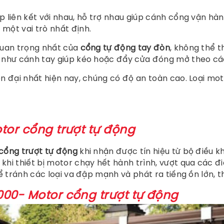
p liên kết với nhau, hỗ trợ nhau giúp cánh cổng vận h
một vai trò nhất định.
quan trọng nhất của
cổng tự động tay đòn
, không thể 
 như cánh tay giúp kéo hoặc đẩy cửa đóng mở theo các t
ện đại nhất hiện nay, chúng có độ an toàn cao. Loại m
tor cổng trượt tự động
cổng trượt tự động
khi nhận được tín hiệu từ bộ điều k
khi thiết bị motor chạy hết hành trình, vượt qua các 
ể tránh các loại va đập mạnh và phát ra tiếng ồn lớn, t
00- Motor cổng trượt tự động