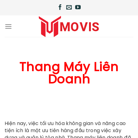
Chuyển
đến
nội
dung
Thang Máy Liên
Doanh
Hiện nay, việc tối ưu hóa không gian và nâng cao
tiện ích là một ưu tiên hàng đầu trong việc xây
dựng và quản lý tòa nhà. Thang máy liên doanh đã