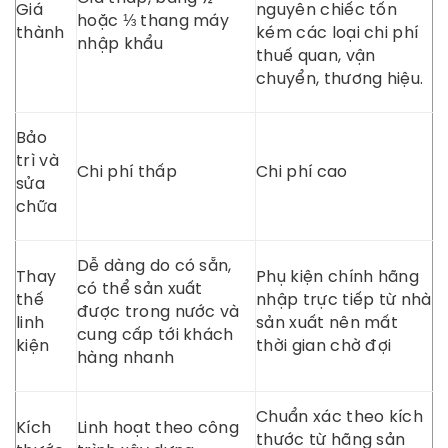
Giá
nguyên chiếc tốn
hoặc ⅓ thang máy
thành
kém các loại chi phí
nhập khẩu
thuế quan, vận
chuyển, thương hiệu.
Bảo
trì và
Chi phí thấp
Chi phí cao
sửa
chữa
Dễ dàng do có sẵn,
Thay
Phụ kiện chính hãng
có thể sản xuất
thế
nhập trực tiếp từ nhà
được trong nước và
linh
sản xuất nên mất
cung cấp tới khách
kiện
thời gian chờ đợi
hàng nhanh
Chuẩn xác theo kích
Kích
Linh hoạt theo công
thước từ hãng sản